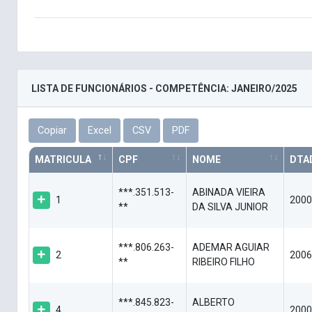
LISTA DE FUNCIONÁRIOS - COMPETÊNCIA: JANEIRO/2025
Copiar
Excel
CSV
PDF
MATRICULA
CPF
NOME
DTA
***.351.513-
ABINADA VIEIRA
1
2000
**
DA SILVA JUNIOR
***.806.263-
ADEMAR AGUIAR
2
2006
**
RIBEIRO FILHO
***.845.823-
ALBERTO
4
2000