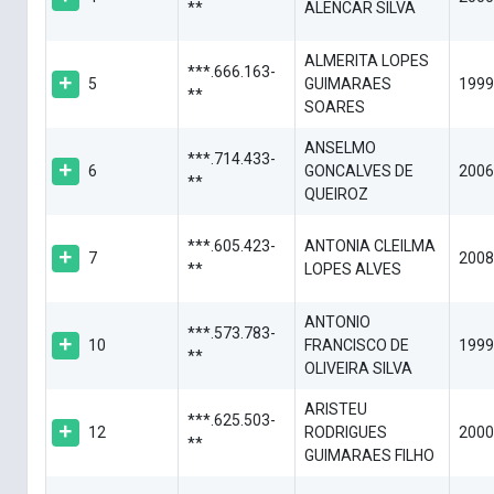
**
ALENCAR SILVA
ALMERITA LOPES
***.666.163-
5
GUIMARAES
1999
**
SOARES
ANSELMO
***.714.433-
6
GONCALVES DE
2006
**
QUEIROZ
***.605.423-
ANTONIA CLEILMA
7
2008
**
LOPES ALVES
ANTONIO
***.573.783-
10
FRANCISCO DE
1999
**
OLIVEIRA SILVA
ARISTEU
***.625.503-
12
RODRIGUES
2000
**
GUIMARAES FILHO