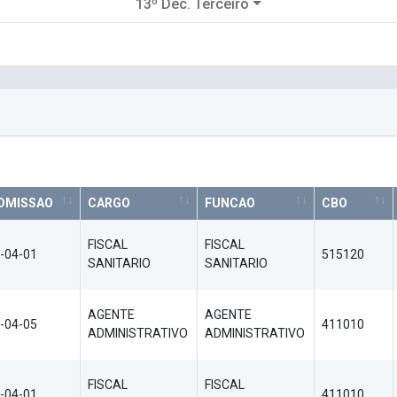
13º Déc. Terceiro
DMISSAO
CARGO
FUNCAO
CBO
FISCAL
FISCAL
-04-01
515120
SANITARIO
SANITARIO
AGENTE
AGENTE
-04-05
411010
ADMINISTRATIVO
ADMINISTRATIVO
FISCAL
FISCAL
-04-01
411010