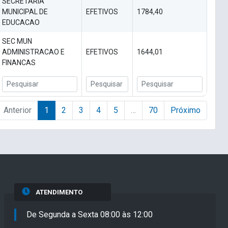
SECRETARIA
MUNICIPAL DE
EFETIVOS
1784,40
EDUCACAO
SEC MUN
ADMINISTRACAO E
EFETIVOS
1644,01
FINANCAS
Anterior
1
2
3
4
5
…
70
Próximo
ATENDIMENTO
De Segunda a Sexta 08:00 às 12:00