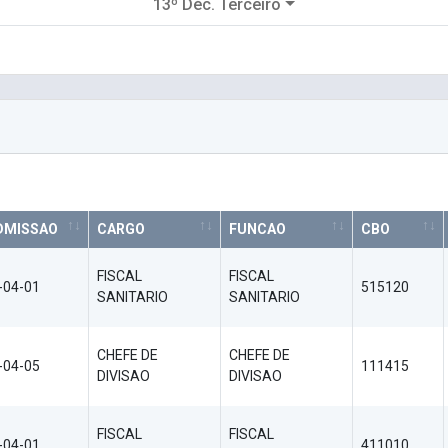
13º Déc. Terceiro
DMISSAO
CARGO
FUNCAO
CBO
FISCAL
FISCAL
-04-01
515120
SANITARIO
SANITARIO
CHEFE DE
CHEFE DE
-04-05
111415
DIVISAO
DIVISAO
FISCAL
FISCAL
-04-01
411010