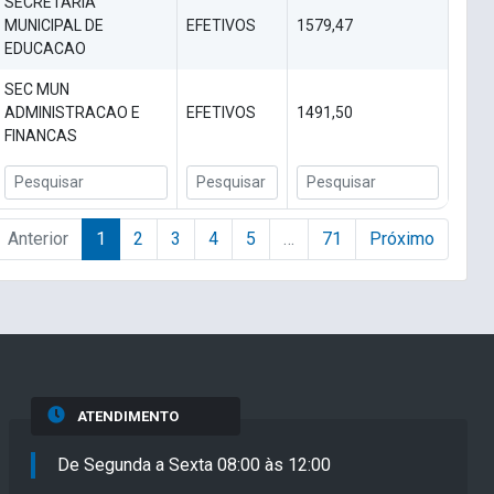
SECRETARIA
MUNICIPAL DE
EFETIVOS
1579,47
EDUCACAO
SEC MUN
ADMINISTRACAO E
EFETIVOS
1491,50
FINANCAS
Anterior
1
2
3
4
5
…
71
Próximo
ATENDIMENTO
De Segunda a Sexta 08:00 às 12:00