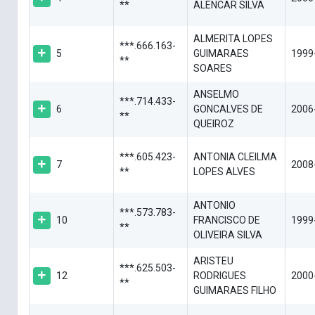
**
ALENCAR SILVA
ALMERITA LOPES
***.666.163-
5
GUIMARAES
1999
**
SOARES
ANSELMO
***.714.433-
6
GONCALVES DE
2006
**
QUEIROZ
***.605.423-
ANTONIA CLEILMA
7
2008
**
LOPES ALVES
ANTONIO
***.573.783-
10
FRANCISCO DE
1999
**
OLIVEIRA SILVA
ARISTEU
***.625.503-
12
RODRIGUES
2000
**
GUIMARAES FILHO