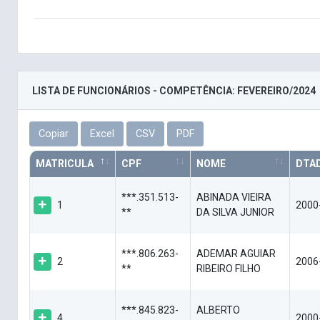
LISTA DE FUNCIONÁRIOS - COMPETÊNCIA: FEVEREIRO/2024
Copiar
Excel
CSV
PDF
MATRICULA
CPF
NOME
DTA
***.351.513-
ABINADA VIEIRA
1
2000
**
DA SILVA JUNIOR
***.806.263-
ADEMAR AGUIAR
2
2006
**
RIBEIRO FILHO
***.845.823-
ALBERTO
4
2000