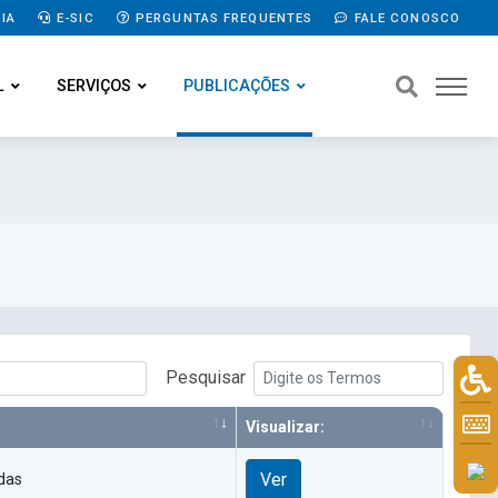
IA
E-SIC
PERGUNTAS FREQUENTES
FALE CONOSCO
L
SERVIÇOS
PUBLICAÇÕES
Pesquisar
Visualizar:
Ver
adas