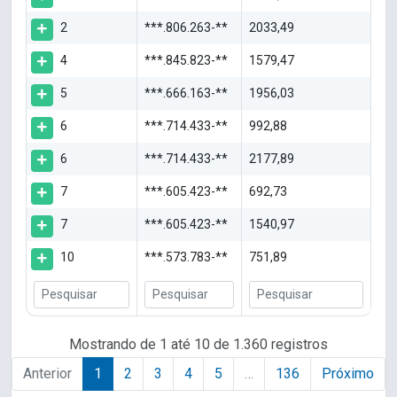
2
***.806.263-**
2033,49
4
***.845.823-**
1579,47
5
***.666.163-**
1956,03
6
***.714.433-**
992,88
6
***.714.433-**
2177,89
7
***.605.423-**
692,73
7
***.605.423-**
1540,97
10
***.573.783-**
751,89
Mostrando de 1 até 10 de 1.360 registros
Anterior
1
2
3
4
5
…
136
Próximo