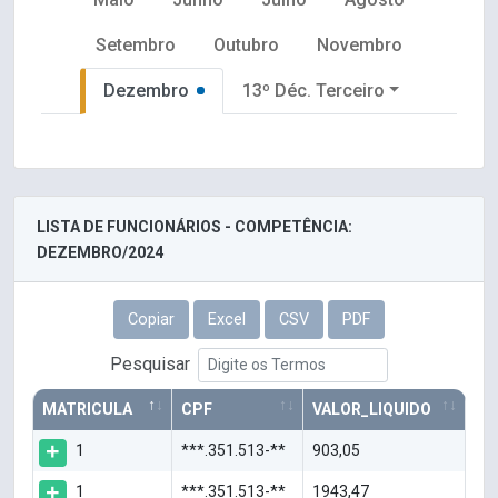
Setembro
Outubro
Novembro
Dezembro
13º Déc. Terceiro
LISTA DE FUNCIONÁRIOS - COMPETÊNCIA:
DEZEMBRO/2024
Copiar
Excel
CSV
PDF
Pesquisar
MATRICULA
CPF
VALOR_LIQUIDO
1
***.351.513-**
903,05
1
***.351.513-**
1943,47