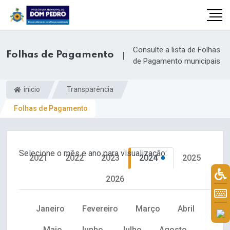
Consulte a lista de Folhas
Folhas de Pagamento
|
de Pagamento municipais
inicio
Transparência
Folhas de Pagamento
Selecione o mês e ano para visualização:
2021
2022
2023
2024
2025
il.com
2026
Janeiro
Fevereiro
Março
Abril
Maio
Junho
Julho
Agosto