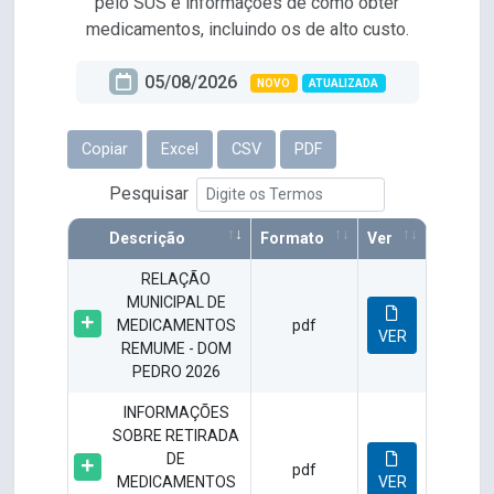
pelo SUS e informações de como obter
medicamentos, incluindo os de alto custo.
05/08/2026
NOVO
ATUALIZADA
Copiar
Excel
CSV
PDF
Pesquisar
Descrição
Formato
Ver
RELAÇÃO
MUNICIPAL DE
MEDICAMENTOS
pdf
VER
REMUME - DOM
PEDRO 2026
INFORMAÇÕES
SOBRE RETIRADA
DE
pdf
MEDICAMENTOS
VER