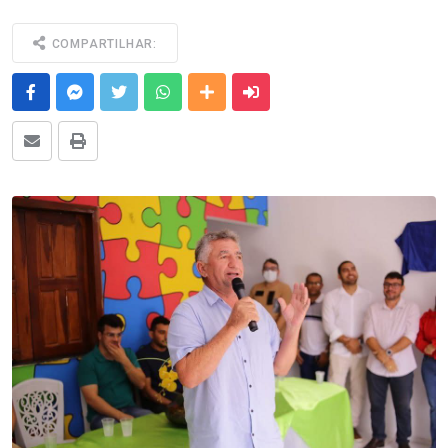
COMPARTILHAR:
Facebook
Messenger
Twitter
Whatsapp
Outras Mídias
Enviar para um amigo
E-mail
Imprimir