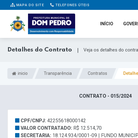
MAPA DO SITE
TELEFONES ÚTEIS
INÍCIO
GOVER
Detalhes do Contrato
|
Veja os detalhes do contr
inicio
Transparência
Contratos
Detalh
CONTRATO - 015/2024
CPF/CNPJ:
42255618000142
VALOR CONTRATADO:
R$ 12.514,70
SECRETARIA:
18.124.934/0001-09 | FUNDO MUNICI